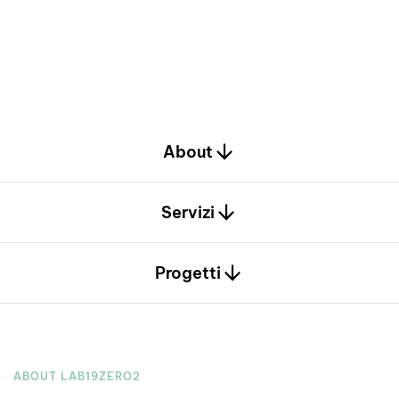
s
o
l
u
z
i
o
n
i
d
i
q
u
a
l
i
t
à
,
r
i
c
e
r
c
a
t
e
e
s
u
m
i
s
u
r
a
.
About
Servizi
Progetti
ABOUT LAB19ZERO2